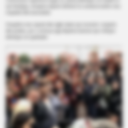
një familjeje, shoqëria shpesh dështon të vendosë kufirin mes
respektit dhe kuriozitetit.
Përqafimi mes Gjestit dhe Eglit mbeti një moment i sinqertë
dhe prekës, por u errësua nga dhjetëra kamera që e kthyen
dhimbjen në spektakël.