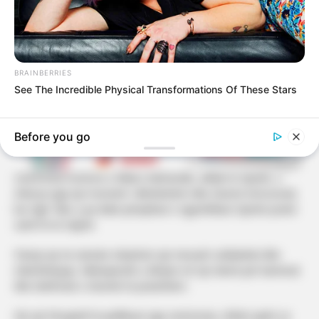
BRAINBERRIES
See The Incredible Physical Transformations Of These Stars
Before you go
ceremonia mortore e Eldion Kelmendit, vëllait të Gjestit, u
shënua nga një moment i dhimbshëm dhe shumë emocional,
kur Egli Tako u pa duke përqafuar e ngushëlluar Gjestin pranë
varrit të të ndjerit.
Pamje që në vetvete mbartnin një mesazh solidariteti dhe
mbështetjeje, fatkeqësisht u kthyen në një skenë për kamerat
dhe telefonat e shumtë të pranishëm.
Në një fotografi të publikuar nga ceremonia, shihet qartë se