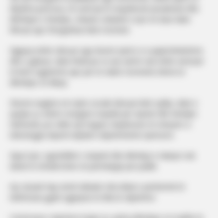
dhjetëra persona, në vend që të respektonin privatësinë dhe
dhimbjen e familjes, mbanin celularët e tyre në duar duke
filmuar apo fotografuar këtë moment.
Ngjarja është cilësuar nga shumë njerëz si e papërshtatshme
dhe e gabuar, duke theksuar se një varrim nuk është vend për
të bërë regjistrime apo për të ndarë momente intime të
dhimbjes së dikujt.
Shumë reagime në rrjete sociale dënuan këtë sjellje, duke e
quajtur jo vetëm mungesë respekti për Gjestin dhe familjen
Kelmendi, por edhe një tregues shqetësues të mënyrës si
teknologjia shpesh tejkalon ndjeshmërinë njerëzore.
Sipas tyre, ngushëllimi i sinqertë dhe dhimbja e ndarjes nuk
duhet të shndërrohen në përmbajtje për publik.
Kjo situatë hap sërish debatin mbi etikat e përdorimit të
telefonave gjatë ngjarjeve të tilla të ndjeshme.
Ceremonia e djeshme tregoi se, përtej dhimbjes së madhe të