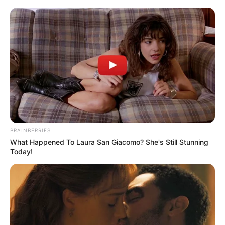
Olta shfaqet provokuese ‘midis’
Prishtine
BRAINBERRIES
What Happened To Laura San Giacomo? She's Still Stunning
August 2, 2025
billbordi1
Today!