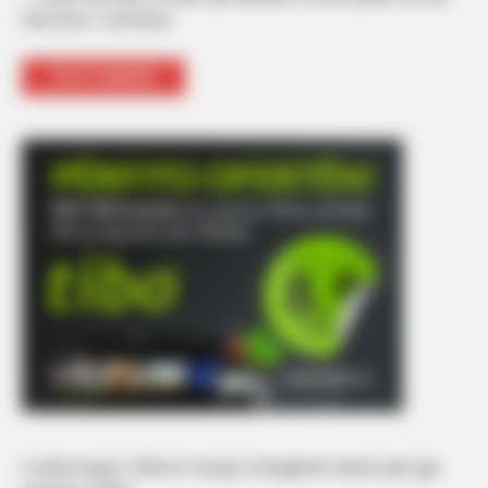
next time I comment.
A është kopje e Bleros? Gruaja e këngëtarit zbulon pak nga