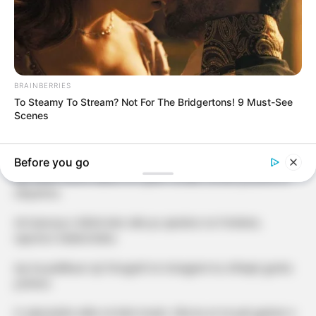
BRAINBERRIES
To Steamy To Stream? Not For The Bridgertons! 9 Must-See
Scenes
Olta Gixhari është një nga aktoret me të dashura për publikun
shqiptar.
Before you go
Ajo është shume aktive në rrjetet sociale, ku bën postime të
ndryshme.
Ish-banorja e BBVA këto ditë po qëndron në Prishtinë,
raporton IndeksOnline.
Ajo ka publikuar një fotografi në Instagram ku shfaqet goxha
joshëse.
Si zakonishtë edhe në këtë imazh, Olta ka vë në pah gjoksin e