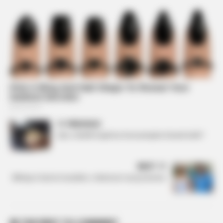
PREVIOUS
Çka i ndodh trupit kur konsumojmë shumë kafe?
NEXT
Mihrija e harron muzikën, i intereson veç ky biznes
BE THE FIRST TO COMMENT