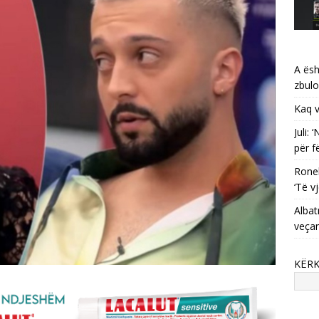
A ësh
zbulo
Kaq v
Juli:
për f
Ronel
‘Të vj
Albat
veça
KËR