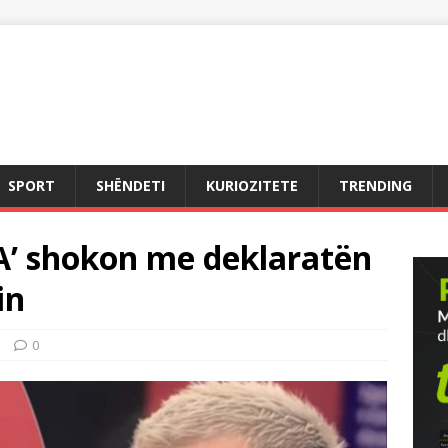
SPORT
SHËNDETI
KURIOZITETE
TRENDING
VA’ shokon me deklaratën
in
a
0