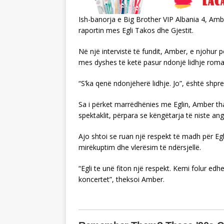
Ish-banorja e Big Brother VIP Albania 4, Ambe
raportin mes Egli Takos dhe Gjestit.
Në një intervistë të fundit, Amber, e njohur
mes dyshes të ketë pasur ndonjë lidhje roma
“S’ka qenë ndonjëherë lidhje. Jo”, është shpre
Sa i përket marrëdhënies me Eglin, Amber t
spektaklit, përpara se këngëtarja të niste an
Ajo shtoi se ruan një respekt të madh për Eg
mirëkuptim dhe vlerësim të ndërsjellë.
“Egli te unë fiton një respekt. Kemi folur e
koncertet”, theksoi Amber.