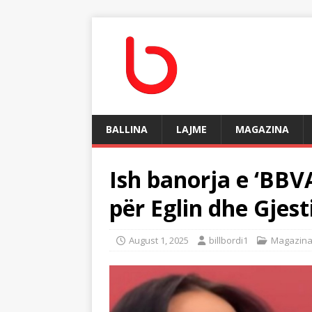
BALLINA
LAJME
MAGAZINA
Ish banorja e ‘BB
për Eglin dhe Gjest
August 1, 2025
billbordi1
Magazin