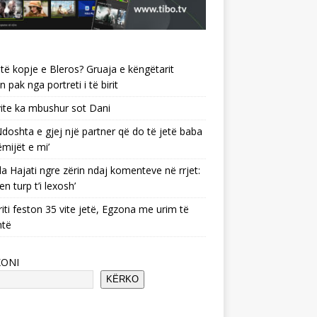
të kopje e Bleros? Gruaja e këngëtarit
n pak nga portreti i të birit
ite ka mbushur sot Dani
 ‘Ndoshta e gjej një partner që do të jetë baba
ëmijët e mi’
a Hajati ngre zërin ndaj komenteve në rrjet:
en turp t’i lexosh’
riti feston 35 vite jetë, Egzona me urim të
ntë
KONI
KËRKO