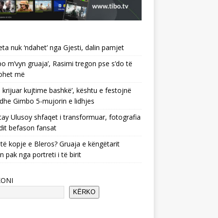
ta nuk ‘ndahet’ nga Gjesti, dalin pamjet
po m’vyn gruaja’, Rasimi tregon pse s’do të
ohet më
 krijuar kujtime bashkë’, kështu e festojnë
 dhe Gimbo 5-mujorin e lidhjes
ay Ulusoy shfaqet i transformuar, fotografia
dit befason fansat
të kopje e Bleros? Gruaja e këngëtarit
n pak nga portreti i të birit
KONI
KËRKO