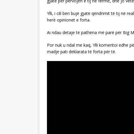
gjatë për përvojën e tij në fermë, dhe jo vet
Ylli, i cili bëri bujë gjatë qëndrimit të tij në
herë opinionet e forta.
Ai ndau detaje të pathëna më parë për Big M
Por nuk u ndal me kaq, Ylli komentoi edhe për
madje pati deklarata të forta për të.