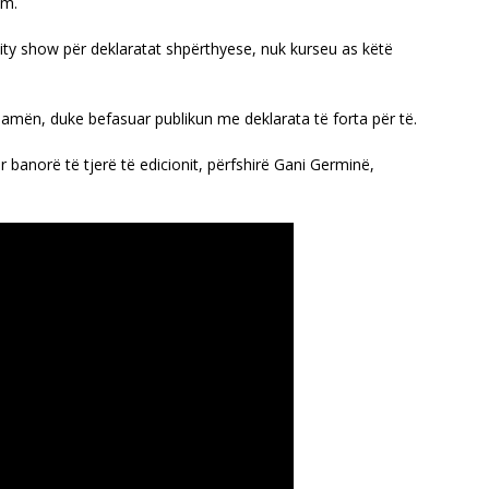
ëm.
 reality show për deklaratat shpërthyese, nuk kurseu as këtë
amën, duke befasuar publikun me deklarata të forta për të.
 banorë të tjerë të edicionit, përfshirë Gani Germinë,