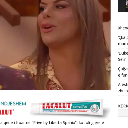
Xhene
‘Çka 
mart
‘Duke
Selin
Çağat
e fun
A ësh
zbulo
KËR
ka qenë i ftuar në “Prive by Liberta Spahiu”, ku foli gjerë e