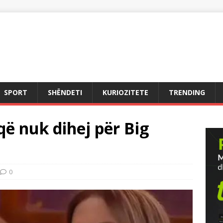
SPORT
SHËNDETI
KURIOZITETE
TRENDING
 që nuk dihej për Big
0