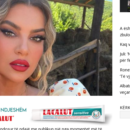
A ësh
zbulo
Kaq v
Juli:
për f
Ronel
‘Të vj
Albat
veça
KËR
endosur të ndajë me publikun një nga momentet më të