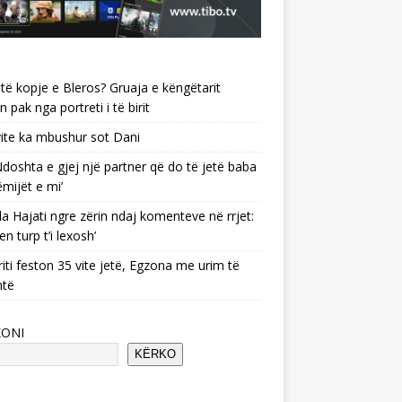
të kopje e Bleros? Gruaja e këngëtarit
n pak nga portreti i të birit
ite ka mbushur sot Dani
 ‘Ndoshta e gjej një partner që do të jetë baba
ëmijët e mi’
a Hajati ngre zërin ndaj komenteve në rrjet:
en turp t’i lexosh’
riti feston 35 vite jetë, Egzona me urim të
ntë
KONI
KËRKO