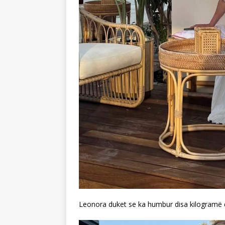
Leonora duket se ka humbur disa kilogramë 