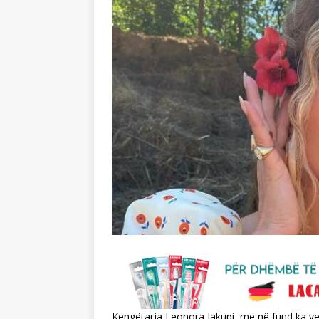
Këngëtarja Leonora Jakupi, më në fund ka v