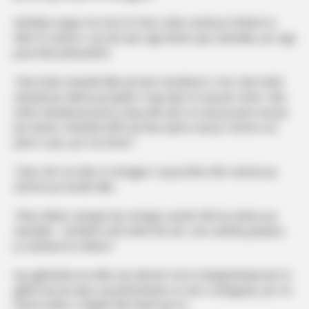
Modelja reagoi me tone të forta, duke vendosur theksin te
fakti se suksesi i saj nuk vjen nga dramë apo skandale, por nga
puna dhe përkushtimi.
“Nuk është skandal fakti që kam mendimet e mia. Nuk është
skandal që ndërtoj projekte e hap dyer të reja për veten. Nuk
është skandal që punoj, krijoj dhe jam on top pa pasë nevojë
për drama. Skandal është që disa njerëz nuk po merren me
jetën e tyre, por me timen”.
Tutje, bën me dije se energjia e saj pozitive dhe suksesi pa
zhurmë po bezdis dikë.
“Nëse dikujt i pengon kjo energji e pastër dhe ky sukses pa
skandale – problemi nuk është tek unë. Unë vazhdoj përpara.
Ju vazhdoni të shikoni”.
Ajo gjithashtu ka edhe një adresim më të drejtpërdrejtë për të
gjithë ata që sipas saj pretendojnë se nuk e vëzhgojnë, por në
fund të ditës e ndjekin dhe flasin për të.