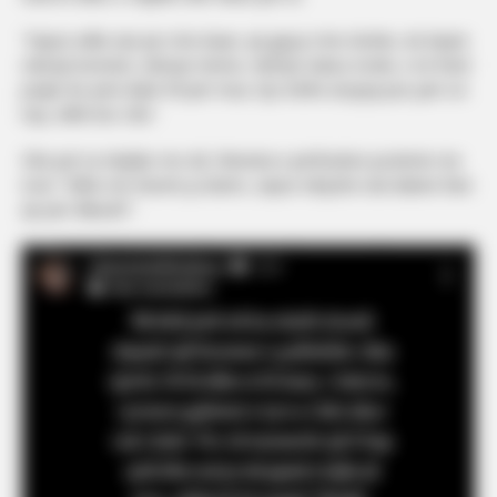
“Sepse edhe ata që s’më duan, që gjoja s’më shohin, do bëjnë
ndonjë koment, ndonjë meme, ndonjë status ironik, e në fund
prapë do jenë duke fol për mua. Kjo është arsyeja pse jam on
top, edhe kur s’du”.
Dhe për ta mbyllur me stil, Xheneta e përfundon postimin me
ironi: “Edhe më shumë ju lutem, sepse ndryshe nuk dukeni fare
që jeni ‘dikushi’”.