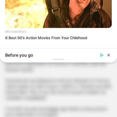
BRAINBERRIES
6 Best 90’s Action Movies From Your Childhood
Before you go
Ditë më parë u raportua për një prishje të raporteve mes ish-
banoreve të Big Brother VIP Kosova 3, Drenusha Latifit dhe
Xheneta Fetahut.
Drenusha bëri një deklaratë të fortë për Xhenetën në ‘Prive by
Liberta Spahiu, ku ndër të tjera u shpreh se “Xheneta nuk është
ndonjë faktor” dhe se ajo vetë nuk ka nevojë të shtyhet me
“skandale e budallallëqe”.
E me këtë rast pati një përgjigje nga Fetahu në disa postime
që ka shpërndarë në Instagram.