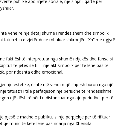
vente publike apo rrjete sociale, një sinjal i qartë për
ryshuar.
shtë vënë re një detaj shumë i rëndësishëm dhe simbolik
bi tatuazhin e vjetër duke mbuluar shkronjën “Xh” me ngjyrë
, në fakt është interpretuar nga shumë ndjekës dhe fansa si
itull të jetës së tij – një akt simbolik për të lënë pas të
izik, por ndoshta edhe emocional.
gjedhje estetike; është një vendim që shpesh buron nga një
 një tatuazh i tillë përfaqëson një periudhë të rëndësishme
regon një dëshirë për t’u distancuar nga ajo periudhë, për të
ë pjesë e madhe e publikut si një përpjekje për të rifituar
ët që mund të ketë lënë pas ndarja nga Xhensila.