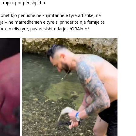
trupin, por për shpirtin.
ohet kjo periudhë në krijimtarinë e tyre artistike, në
 – në marrëdhënien e tyre si prindër të një fëmije të
ortë midis tyre, pavarësisht ndarjes./ORAinfo/