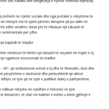
umorit Bes Kallaku dhe këngëtarja e njohur Xhensila Myrtezaj
.
rej kohësh në rrjetet sociale dhe nga portalet e ndryshme të
e në mënyrë më të qartë përmes detajeve që po dalin në
të edhe vendimi i Besit për të mbuluar një tatuazh të
 sentimentale për çiftin.
jë kapitulli të mbyllur
shte vendosur të bënte një tatuazh të veçantë në trupin e tij
e një ngarkesë emocionale të madhe.
B – Xh”, që simbolizonin emrat e tij dhe të Xhensilës: Besi dhe
 të përjetshme e dashurisë dhe përkushtimit që aktori
 lidhjes së tyre që në sytë e publikut dukej e pathyeshme.
 ndikuar ndryshe në rrjedhën e historisë së tyre.
 dhe distancim, të cilat me kalimin e kohës u bënë gjithnjë e