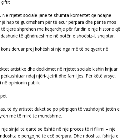
çiftit
 Në rrjetet sociale janë të shumta komentet që ndajnë
një hap të guximshëm për të ecur përpara dhe për të mos
sa të tjerë shprehen me keqardhje për fundin e një historie që
ë dashurie të qëndrueshme në botën e shoëbiz-it shqiptar.
e konsideruar prej kohësh si një nga më të pëlqyerit në
ektet artistike dhe dedikimet në rrjetet sociale kishin krijuar
ë përkushtuar ndaj njëri-tjetrit dhe familjes. Për këtë arsye,
i në opinionin publik.
apet
as, të dy artistët duket se po përpiqen të vazhdojnë jetën e
ënyrën më të mirë të mundshme.
një sinjal të qartë se është në një proces të ri fillimi – një
ë ndoshta e pengojnë të ecë përpara. Dhe ndoshta, fshirja e