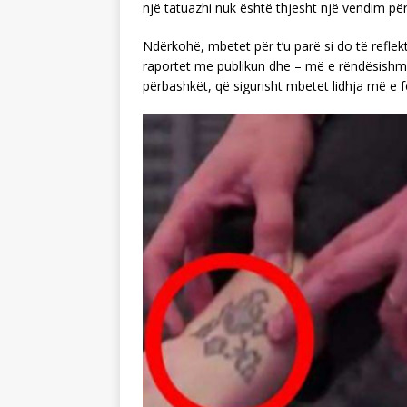
një tatuazhi nuk është thjesht një vendim për 
Ndërkohë, mbetet për t’u parë si do të reflekt
raportet me publikun dhe – më e rëndësishmja
përbashkët, që sigurisht mbetet lidhja më e f