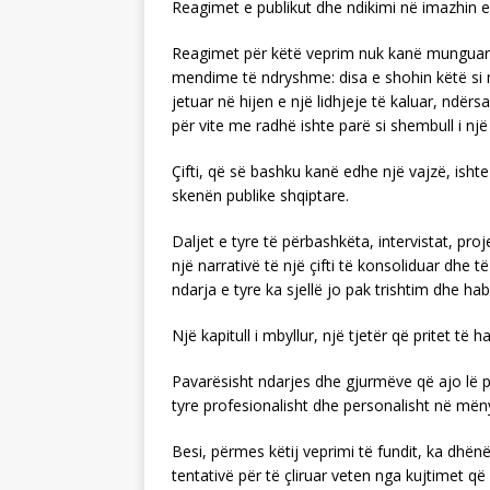
Reagimet e publikut dhe ndikimi në imazhin e 
Reagimet për këtë veprim nuk kanë munguar.
mendime të ndryshme: disa e shohin këtë si 
jetuar në hijen e një lidhjeje të kaluar, ndër
për vite me radhë ishte parë si shembull i nj
Çifti, që së bashku kanë edhe një vajzë, isht
skenën publike shqiptare.
Daljet e tyre të përbashkëta, intervistat, proj
një narrativë të një çifti të konsoliduar dhe t
ndarja e tyre ka sjellë jo pak trishtim dhe hab
Një kapitull i mbyllur, një tjetër që pritet të h
Pavarësisht ndarjes dhe gjurmëve që ajo lë p
tyre profesionalisht dhe personalisht në m
Besi, përmes këtij veprimi të fundit, ka dhënë 
tentativë për të çliruar veten nga kujtimet q