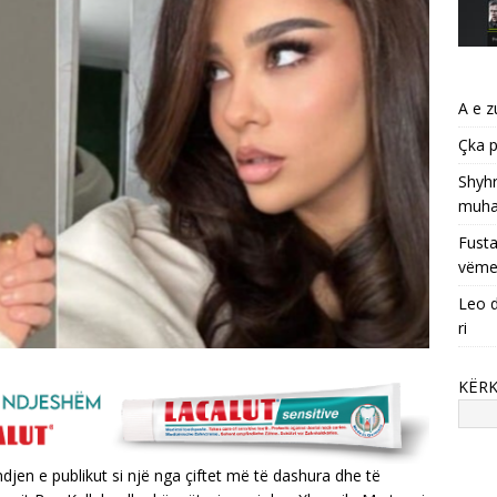
A e z
Çka p
Shyhr
muha
Fusta
vëme
Leo d
ri
KËR
jen e publikut si një nga çiftet më të dashura dhe të