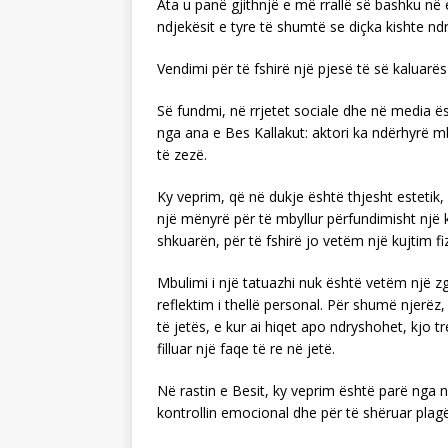
Ata u panë gjithnjë e më rrallë së bashku në e
ndjekësit e tyre të shumtë se diçka kishte nd
Vendimi për të fshirë një pjesë të së kaluarës
Së fundmi, në rrjetet sociale dhe në media ë
nga ana e Bes Kallakut: aktori ka ndërhyrë m
të zezë.
Ky veprim, që në dukje është thjesht estetik
një mënyrë për të mbyllur përfundimisht një kap
shkuarën, për të fshirë jo vetëm një kujtim f
Mbulimi i një tatuazhi nuk është vetëm një z
reflektim i thellë personal. Për shumë njerëz,
të jetës, e kur ai hiqet apo ndryshohet, kjo t
filluar një faqe të re në jetë.
Në rastin e Besit, ky veprim është parë nga nj
kontrollin emocional dhe për të shëruar plag