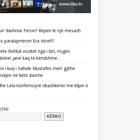
uri ‘dashnia’ Feron? Reperi lë një mesazh
o paralajmëron Era Istrefi?
ete Behluli vozitet nga i biri, rrugës
betet janë kaq të këndshme…
ni i kuq i Sahide Mustafës merr gjithë
ndjen në këtë dasmë
he Lela konfirmojnë ribashkimin me klipin e
KONI
KËRKO