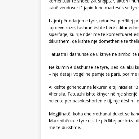
komentuar të shoëbiz-it shqiptar, aktori i h
kanë vendosur t’i japin fund martesës së tyre
Lajmi për ndarjen e tyre, ndonëse përflitej p
lajmeve rozë, tashmë është bërë i ditur edh
sipërfaqe, ku një ndër më të komentuaret ësh
dikurshëm, që kishte një domethënie të thellë
Tatuazhi i dashurisë që u kthye në simbol të n
Në kulmin e dashurisë së tyre, Bes Kallaku ki
– një detaj i vogël në pamje të parë, por m
Ai kishte gdhendur në lëkurën e tij inicialet “
Xhensila. Tatuazhi ishte kthyer në një shenjë
ndiente për bashkëshorten e tij, një dëshmi e
Megjithatë, koha dhe rrethanat duket se kanë
Marrëdhënia e tyre nisi të përflitej për kriza
më të dukshme.