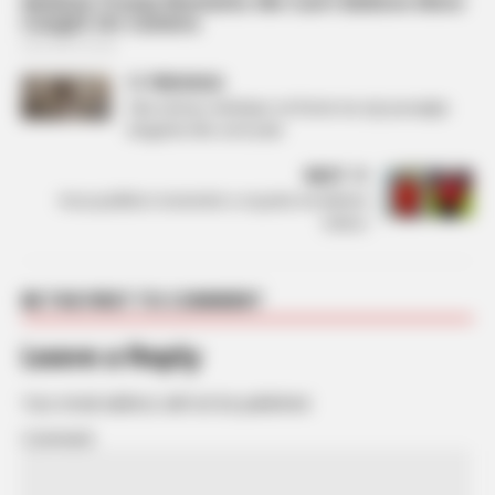
PREVIOUS
Olta Gixhari shkëlqen në Romë me një paraqitje
elegante dhe sensuale
NEXT
Vesa publikon momentin e veçante me Mirlind
Dakun
BE THE FIRST TO COMMENT
Leave a Reply
Your email address will not be published.
Comment