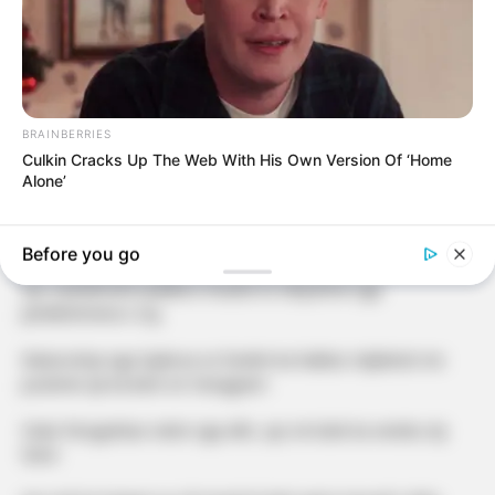
BRAINBERRIES
Culkin Cracks Up The Web With His Own Version Of ‘Home
Alone’
Ish-banorja e Big Brother Vip Kosova, Santiana Maloku po
vazhdon të jetë shumë aktive në rrjetet sociale.
Before you go
Ajo vazhdimisht publikon imazhe të ndryshme nga
përditshmeria e saj.
Bukuroshja nga Gjakova se fundmi ka habitur ndjekësit me
postimin që ka bërë në ‘Instagram’.
Duke fotografuar vetën nga afër, ajo në kokë ka vendos dy
‘brirë’.