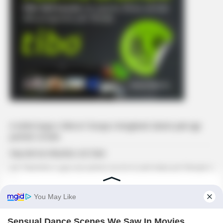
A është kopje e Bleros? Gruaja e këngëtarit zbulon pak nga
portreti i të birit
Kaq vite ka mbushur sot Dani
Juli: ‘Ndoshta e gjej një partner që do të jetë baba për fëmijët e
mi’
Ronela Hajati ngre zërin ndaj komenteve në rrjet: ‘Të vjen turp
t’i lexosh’