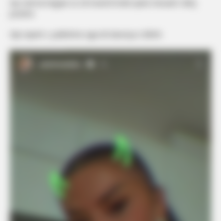
Ajo nuk ka treguar se cili mund të ketë qenë mesazh i këtij
postimi.
Një veprim i çuditshme nga ish-banorja e BBVK.