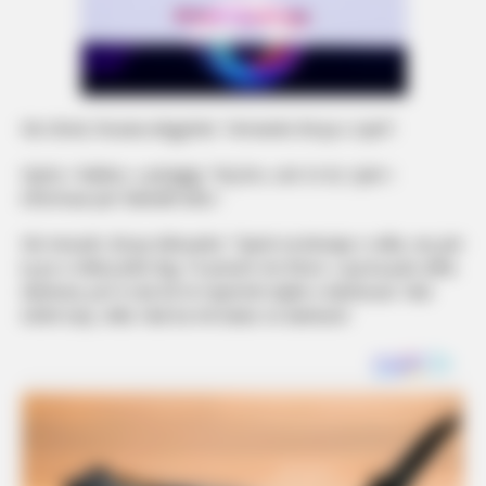
Në sfond, Rozana dëgjohet: “Armando Broja o njeri!”.
Gjesti, i habitur, u përgjigj: “Hej bro, unë s’e di, s’jam i
informuar për futbollin këtu”.
Në mesazh, Broja shkruante: “Gjesti na kënaqe o vëlla, veç për
ty po e shikoj këtë Big. Të presim me fitore. Loja ka puls edhe
dashuria, por ti nuk do të nxjerrësh djalin e dashuruar. Nuk
është turp, vëlla. Nuk ka më bukur se dashuria”.