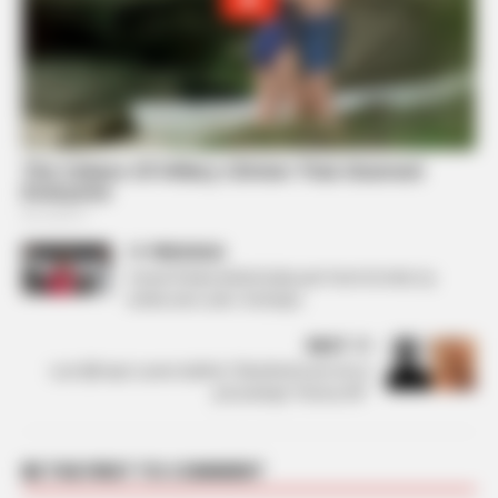
PREVIOUS
Granit Xhaka bëhet baba për herë të tretë, ky
është emri unik i foshnjës
NEXT
Luiz Ejlli apo Luana Vjollca? Zbulohet kush do ta
prezantojë “Ferma VIP”
BE THE FIRST TO COMMENT