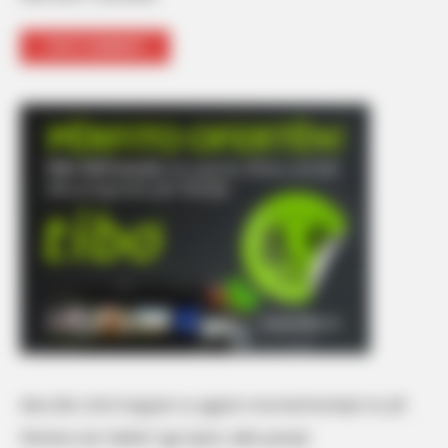
Alisa dhe Urimi tregojnë sa zgjasin mosmarrëveshjet në çift
Xheneta nuk ‘ndahet’ nga Gjesti, dalin pamjet