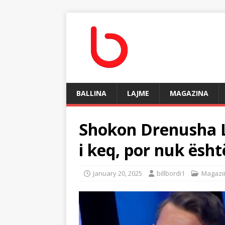
BALLINA
LAJME
MAGAZINA
Shokon Drenusha La
i keq, por nuk ësht
January 20, 2025
billbordi1
Magazi