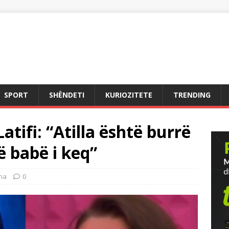
SPORT
SHËNDETI
KURIOZITETE
TRENDING
tifi: “Atilla është burrë
ë babë i keq”
na
0