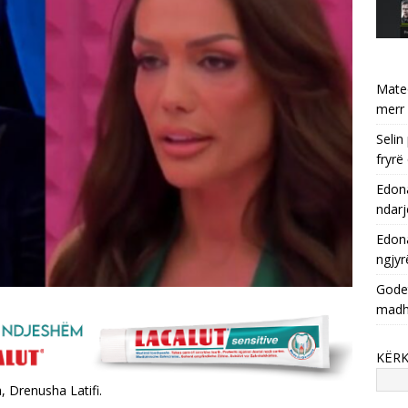
Mate
merr 
Selin
fryrë
Edona
ndarj
Edona
ngjyr
Godet
mad
KËR
a, Drenusha Latifi.