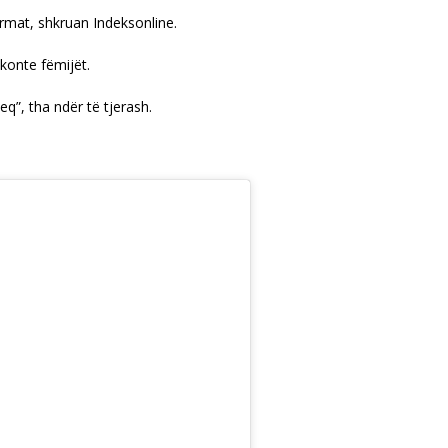
ormat, shkruan Indeksonline.
takonte fëmijët.
keq”, tha ndër të tjerash.