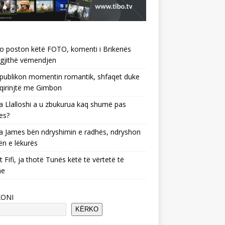
o poston këtë FOTO, komenti i Brikenës
gjithë vëmendjen
 publikon momentin romantik, shfaqet duke
 qirinjtë me Gimbon
 Llalloshi a u zbukurua kaq shumë pas
es?
 James bën ndryshimin e radhës, ndryshon
ën e lëkurës
 Fifi, ja thotë Tunës këtë të vërtetë të
he
KONI
KËRKO