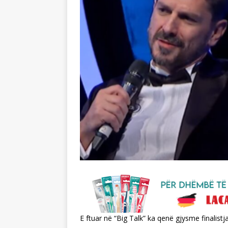
E ftuar në “Big Talk” ka qenë gjysme finalistj