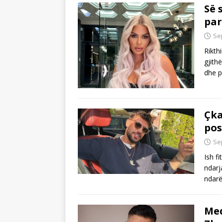
Së 
par
Se
Rikth
gjith
dhe p
Çka
pos
Se
Ish f
ndarj
ndar
Med