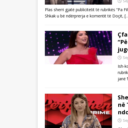
Se
Plas sherri gjatë publicitetit të rubrikës “Pa 
Shkak u bë ndërprerja e komentit të Doçit,
[
Çfa
“Pë
jug
Se
Ish-k
rubri
janë 
She
në 
nd
Se