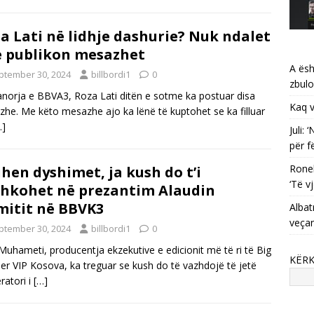
a Lati në lidhje dashurie? Nuk ndalet
 publikon mesazhet
A ësh
ptember 30, 2024
billbordi1
0
zbulo
anorja e BBVA3, Roza Lati ditën e sotme ka postuar disa
Kaq v
he. Me këto mesazhe ajo ka lënë të kuptohet se ka filluar
…]
Juli:
për f
Ronel
hen dyshimet, ja kush do t’i
‘Të vj
hkohet në prezantim Alaudin
itit në BBVK3
Albat
veça
ptember 30, 2024
billbordi1
0
Muhameti, producentja ekzekutive e edicionit më të ri të Big
KËR
er VIP Kosova, ka treguar se kush do të vazhdojë të jetë
atori i
[…]