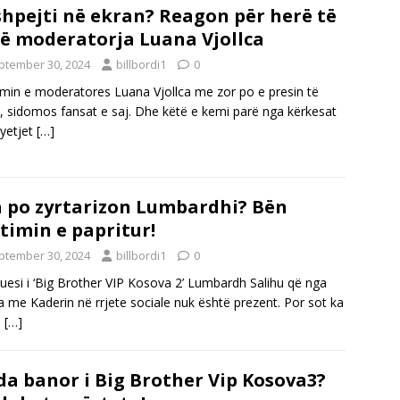
shpejti në ekran? Reagon për herë të
ë moderatorja Luana Vjollca
ptember 30, 2024
billbordi1
0
imin e moderatores Luana Vjollca me zor po e presin të
ë, sidomos fansat e saj. Dhe këtë e kemi parë nga kërkesat
yetjet
[…]
 po zyrtarizon Lumbardhi? Bën
timin e papritur!
ptember 30, 2024
billbordi1
0
ituesi i ‘Big Brother VIP Kosova 2’ Lumbardh Salihu që nga
a me Kaderin në rrjete sociale nuk është prezent. Por sot ka
ë
[…]
a banor i Big Brother Vip Kosova3?