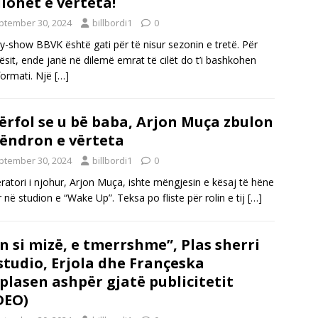
lohet e vërteta!
ptember 30, 2024
billbordi1
0
ty-show BBVK është gati për të nisur sezonin e tretë. Për
ësit, ende janë në dilemë emrat të cilët do t’i bashkohen
 formati. Një
[…]
ërfol se u bë baba, Arjon Muça zbulon
qëndron e vërteta
ptember 30, 2024
billbordi1
0
atori i njohur, Arjon Muça, ishte mëngjesin e kësaj të hëne
ar në studion e “Wake Up”. Teksa po fliste për rolin e tij
[…]
n si mizë, e tmerrshme”, Plas sherri
studio, Erjola dhe Françeska
plasen ashpër gjatë publicitetit
DEO)