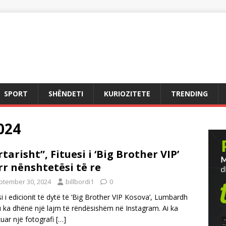
SPORT
SHËNDETI
KURIOZITETE
TRENDING
024
rtarisht”, Fituesi i ‘Big Brother VIP’
r nënshtetësi të re
ptember 30, 2024
billbordi1
0
si i edicionit të dytë të ‘Big Brother VIP Kosova’, Lumbardh
u ka dhënë një lajm të rëndësishëm në Instagram. Ai ka
kuar një fotografi
[…]