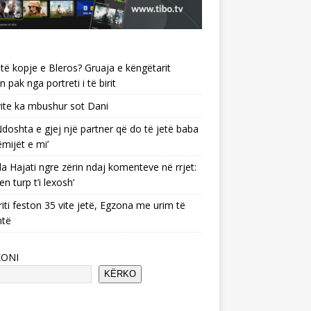
të kopje e Bleros? Gruaja e këngëtarit
n pak nga portreti i të birit
ite ka mbushur sot Dani
 ‘Ndoshta e gjej një partner që do të jetë baba
ëmijët e mi’
a Hajati ngre zërin ndaj komenteve në rrjet:
en turp t’i lexosh’
riti feston 35 vite jetë, Egzona me urim të
ntë
KONI
KËRKO