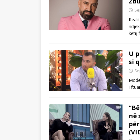
Zbu
Se
Reali
ndjek
këtij
U p
si 
Se
Moder
i ftu
“Bë
në 
për
(VI