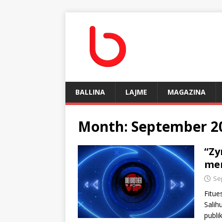
BALLINA
LAJME
MAGAZINA
Month:
September 2
“Zy
mer
Se
Fitue
Salih
publi