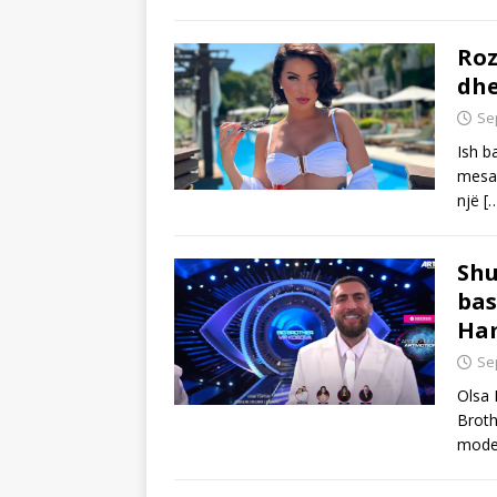
Roz
dhe
Se
Ish b
mesaz
një
[
Shu
bas
Ham
Se
Olsa 
Broth
moder