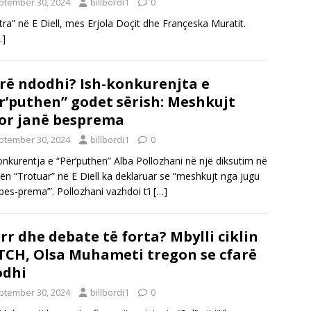
ptember 30, 2024
billbordi1
0
Filtra” në E Diell, mes Erjola Doçit dhe Françeska Muratit.
…]
rë ndodhi? Ish-konkurenjta e
r’puthen” godet sërish: Meshkujt
or janë besprema
ptember 30, 2024
billbordi1
0
onkurentja e “Për’puthen” Alba Pollozhani në një diksutim në
kën “Trotuar” në E Diell ka deklaruar se “meshkujt nga jugu
‘bes-prema’”. Pollozhani vazhdoi t’i
[…]
rr dhe debate të forta? Mbylli ciklin
TCH, Olsa Muhameti tregon se cfarë
odhi
ptember 30, 2024
billbordi1
0