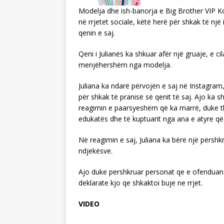
Modelja dhe ish-banorja e Big Brother VIP Ko
në rrjetet sociale, këtë herë për shkak të një
qenin e saj.
Qeni i Julianës ka shkuar afër një gruaje, e 
menjëhershëm nga modelja.
Juliana ka ndarë përvojën e saj në Instagram,
për shkak të pranisë së qenit të saj. Ajo ka
reagimin e paarsyeshëm që ka marrë, duke t
edukatës dhe të kuptuarit nga ana e atyre që 
Në reagimin e saj, Juliana ka bërë një përs
ndjekësve.
Ajo duke pershkruar personat qe e ofenduan 
deklarate kjo qe shkaktoi buje ne rrjet.
VIDEO