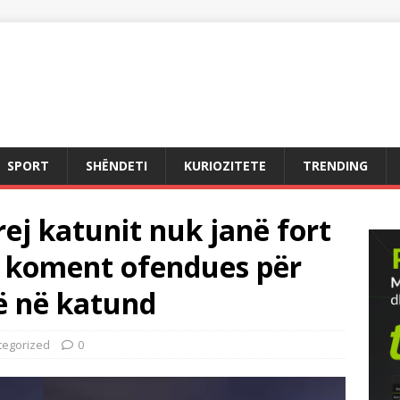
SPORT
SHËNDETI
KURIOZITETE
TRENDING
rej katunit nuk janë fort
e koment ofendues për
ë në katund
tegorized
0