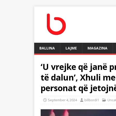
BALLINA
LAJME
MAGAZINA
‘U vrejke që janë p
të dalun’, Xhuli m
personat që jetojn
September 4, 2024
billbordi1
Unca