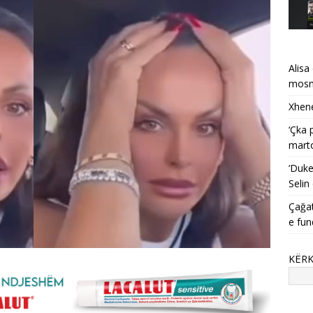
Alisa
mosma
Xhene
‘Çka 
mart
‘Duke
Selin
Çağat
e fun
KËR