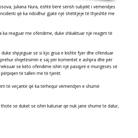
sova, Juliana Nura, është bërë sërish subjekt i vëmendjes
 incidenti që ka ndodhur gjatë një shëtitjeje të thjeshtë me
cila ka reaguar me ofendime, duke shkaktuar një reagim të
 duke shpjeguar se si kjo grua e kishte fyer dhe ofenduar
 shprehur shqetësimin e saj për komentet e ashpra dhe për
heksuar se këto ofendime ishin një pasqyrë e mungesës së
përpiqen të tallen me të tjerët.
hkrim të veçantë që ka tërhequr vëmendjen e shumë
thote se duket se ishin katunar qe nuk jane shume te dalur,