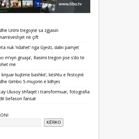
 dhe Urimi tregojnë sa zgjasin
rrëveshjet në çift
ta nuk ‘ndahet’ nga Gjesti, dalin pamjet
po m’vyn gruaja’, Rasimi tregon pse s’do të
ohet më
 krijuar kujtime bashkë’, kështu e festojnë
 dhe Gimbo 5-mujorin e lidhjes
ay Ulusoy shfaqet i transformuar, fotografia
dit befason fansat
KONI
KËRKO