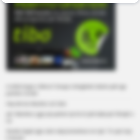
A është kopje e Bleros? Gruaja e këngëtarit zbulon pak nga
portreti i të birit
Kaq vite ka mbushur sot Dani
Juli: ‘Ndoshta e gjej një partner që do të jetë baba për fëmijët e
mi’
Ronela Hajati ngre zërin ndaj komenteve në rrjet: ‘Të vjen turp
t’i lexosh’