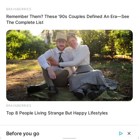
BRAINBERRIES
Remember Them? These '90s Couples Defined An Era—See
The Complete List
Serkan Cayoglu
Özge Gürel changed a dominant habit of
her husband Serkan Çayoğlu over the
years!
July 17, 2023
billbordi1
BRAINBERRIES
Top 8 People Living Strange But Happy Lifestyles
Before you go