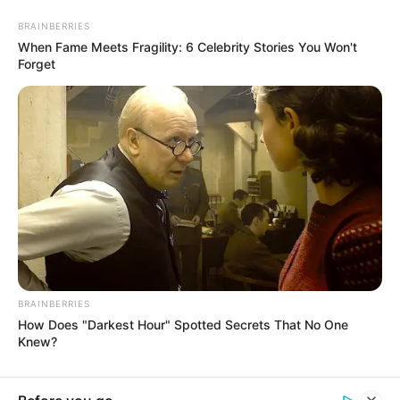
BRAINBERRIES
When Fame Meets Fragility: 6 Celebrity Stories You Won't
Forget
Kuriozitete
Katër gabimet që nuk duhet t’i bëni me
klimën në shtëpi
June 28, 2026
billbordi1
BRAINBERRIES
How Does "Darkest Hour" Spotted Secrets That No One
Kujdes nga ky bakter i rrezikshëm në
Knew?
telefonat tuaj celularë!
January 27, 2026
billbordi1