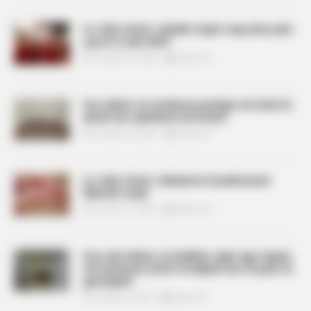
A e dini çfarë i ndodh trupit tuaj nëse pini
çaj të zi çdo ditë?
October 27, 2025
billbordi1
Pse duhet të vendosni peshqir në fund të
derës kur qëndroni në hotel?
October 24, 2025
billbordi1
A e dini çfarë i shkakton kondicioneri
lëkurës suaj?
October 11, 2025
billbordi1
Pse nuk duhet ta hedhim vajin nga tigani
në lavaman! Çfarë të bëjmë me të pasi të
gatuajmë
October 9, 2025
billbordi1