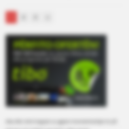
1
2
3
»
Alisa dhe Urimi tregojnë sa zgjasin mosmarrëveshjet në çift