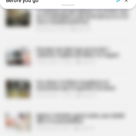
Before you go
17 mësime që një milioner i la të birit: Ato
do të shërbejnë si një hartë për ju se si të
mos e humbni jetën kot
January 14, 2026
billbordi1
Rreziqet që vijnë nga uji me klor i
rubinetit, kujdesi që duhet të tregoni
November 13, 2025
billbordi1
Pse duhet të filloni menjëherë të
konsumoni ujë të ngrohtë me limon
November 11, 2025
billbordi1
Ngërçi i këmbës gjatë natës, pse ndodh
dhe si ta parandaloni
November 3, 2025
billbordi1